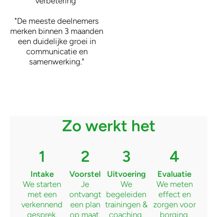
verbetering"
"De meeste deelnemers
merken binnen 3 maanden
een duidelijke groei in
communicatie en
samenwerking."
Zo werkt het
1
2
3
4
Intake
Voorstel
Uitvoering
Evaluatie
We starten
Je
We
We meten
met een
ontvangt
begeleiden
effect en
verkennend
een plan
trainingen &
zorgen voor
gesprek.
op maat.
coaching.
borging.